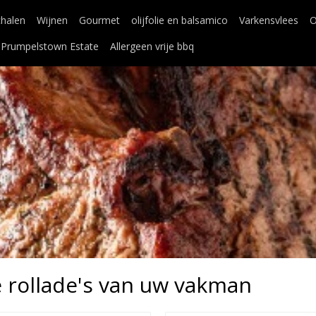
chalen
Wijnen
Gourmet
olijfolie en balsamico
Varkensvlees
O
Prumpelstown Estate
Allergeen vrije bbq
rollade's van uw vakman