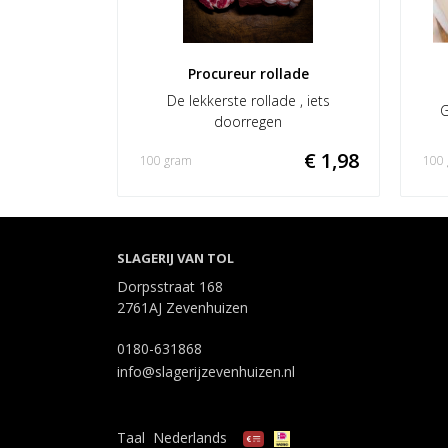
Procureur rollade
De lekkerste rollade , iets
G
doorregen
€ 1,98
100 gram
100
SLAGERIJ VAN TOL
Dorpsstraat 168
2761AJ Zevenhuizen
0180-631868
info@slagerijzevenhuizen.nl
Taal