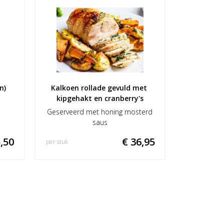
n)
Kalkoen rollade gevuld met 
kipgehakt en cranberry's
Geserveerd met honing mosterd
saus
,50
€ 36,95
per stuk