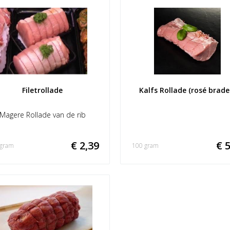
Filetrollade
Kalfs Rollade (rosé brade
Magere Rollade van de rib
€ 2,39
€ 5
 gram
100 gram