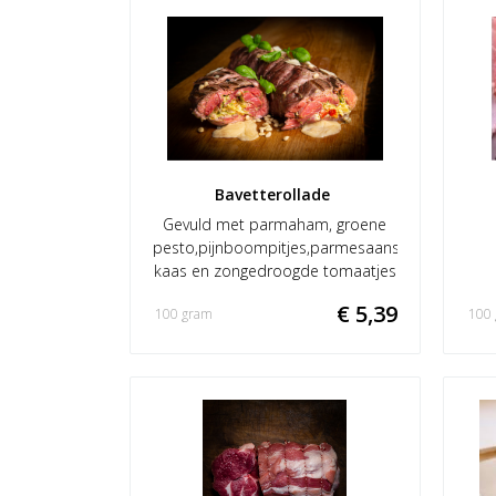
Bavetterollade 
Gevuld met parmaham, groene
pesto,pijnboompitjes,parmesaanse
kaas en zongedroogde tomaatjes
€ 5,39
100 gram
100