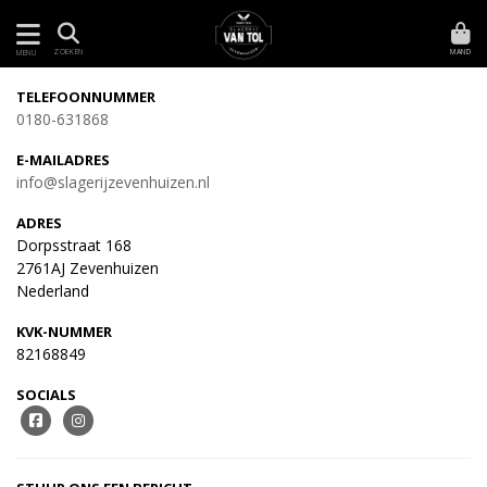
MAND
ZOEKEN
MENU
TELEFOONNUMMER
0180-631868
E-MAILADRES
info@slagerijzevenhuizen.nl
ADRES
Dorpsstraat 168
2761AJ Zevenhuizen
Nederland
KVK-NUMMER
82168849
SOCIALS