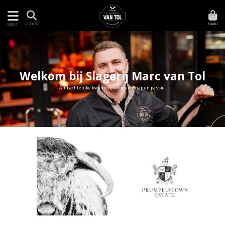
MAND
ZOEKEN
MENU
Welkom bij Slagerij Marc van Tol
Ambachtelijke kwaliteit, vakmanschap en passie.