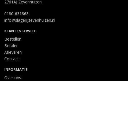
2761AJ Zevenhuizen
0180-631868
info@slagerijzevenhuizen.nl
KLANTENSERVICE
Bestellen
Betalen
Afleveren
Contact
INFORMATIE
Over ons
Privacy en veiligheid
Algemene voorwaarden
Disclaimer
Cookies
VOLG ONS