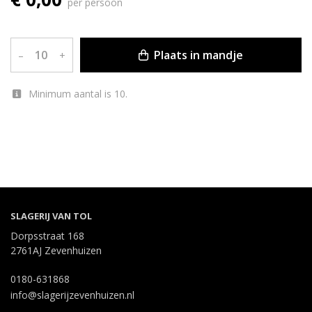
per persoon
Plaats in mandje
–
+
Minimum aantal is 10.
SLAGERIJ VAN TOL
Dorpsstraat 168
2761AJ Zevenhuizen
0180-631868
info@slagerijzevenhuizen.nl