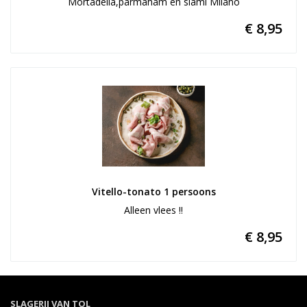
Mortadella,parmaham en slami Milano
€ 8,95
Vitello-tonato 1 persoons
Alleen vlees !!
€ 8,95
SLAGERIJ VAN TOL