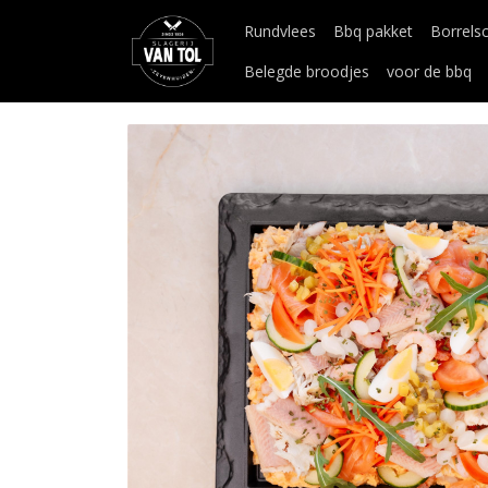
Rundvlees
Bbq pakket
Borrels
Belegde broodjes
voor de bbq