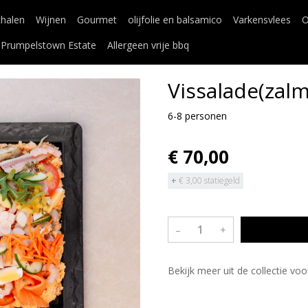
chalen
Wijnen
Gourmet
olijfolie en balsamico
Varkensvlees
O
Prumpelstown Estate
Allergeen vrije bbq
Vissalade(zalm
6-8 personen
€ 70,00
+
€ 3,00 statiegeld
–
+
Bekijk meer uit de collectie v