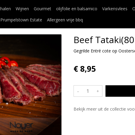
chalen
Wijnen
Gourmet
olijfolie en balsamico
Varkensvlees
O
Prumpelstown Estate
Allergeen vrije bbq
Beef Tataki(8
Gegrilde Entré cote op Oosters
€ 8,95
–
+
Bekijk meer uit de collectie v