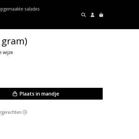
pgemaakte salades
0 gram)
e wijze
Plaats in mandje
oorgerechten