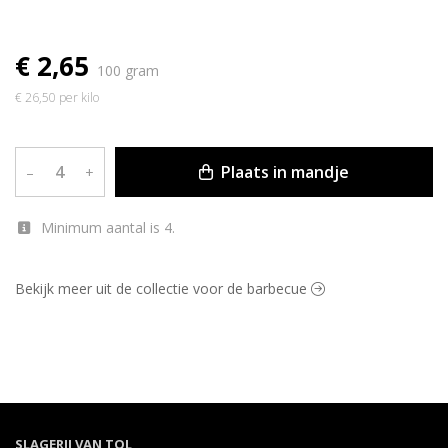
€ 2,65
100 gram
€ 26,50 per kilo
Plaats in mandje
–
+
Minimum aantal is 4.
Bekijk meer uit de collectie voor de barbecue
SLAGERIJ VAN TOL