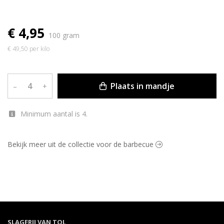
€ 4,95
100 gram
€ 49,50 per kilo
Plaats in mandje
–
+
Minimum aantal is 4.
Bekijk meer uit de collectie voor de barbecue
SLAGERIJ VAN TOL