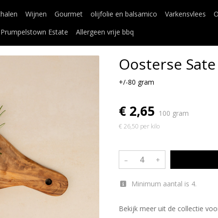
chalen
Wijnen
Gourmet
olijfolie en balsamico
Varkensvlees
O
Prumpelstown Estate
Allergeen vrije bbq
Oosterse Sate
+/-80 gram
€ 2,65
100 gram
€ 26,50 per kilo
–
+
Minimum aantal is 4.
Bekijk meer uit de collectie vo