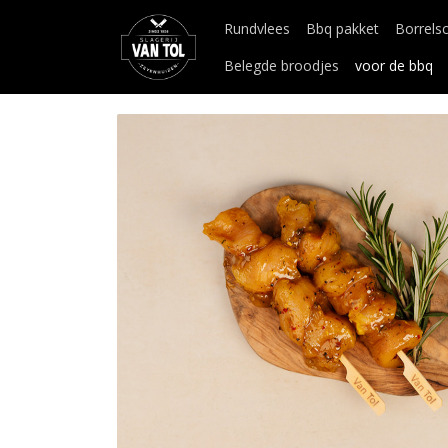
Rundvlees
Bbq pakket
Borrels
Belegde broodjes
voor de bbq