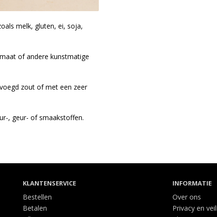
oals melk, gluten, ei, soja,
maat of andere kunstmatige
evoegd zout of met een zeer
r-, geur- of smaakstoffen.
KLANTENSERVICE
INFORMATIE
Bestellen
Over ons
Betalen
Privacy en vei