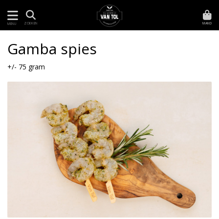
MAND
ZOEKEN
MENU
Gamba spies
+/- 75 gram