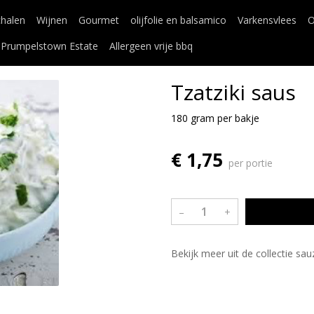
chalen
Wijnen
Gourmet
olijfolie en balsamico
Varkensvlees
O
Prumpelstown Estate
Allergeen vrije bbq
Tzatziki saus
180 gram per bakje
€ 1,75
per portie
–
+
Bekijk meer uit de collectie sa