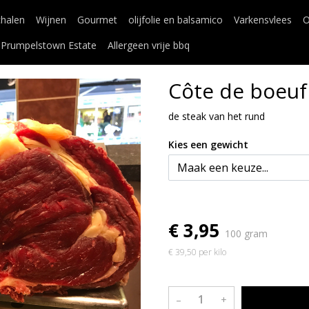
chalen
Wijnen
Gourmet
olijfolie en balsamico
Varkensvlees
O
Prumpelstown Estate
Allergeen vrije bbq
Côte de boeuf
de steak van het rund
Kies een gewicht
€ 3,95
100 gram
€ 39,50 per kilo
–
+