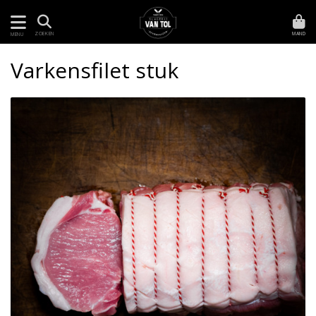
MAND
ZOEKEN
MENU
Varkensfilet stuk