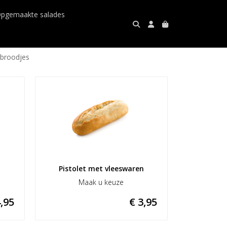
pgemaakte salades
 broodjes
Pistolet met vleeswaren
Maak u keuze
,95
€ 3,95