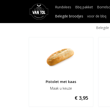
Rundvlees
Bbq pakket
Borrels
Belegde broodjes
voor de bbq
Belegde 
Pistolet met kaas
Maak u keuze
€ 3,95