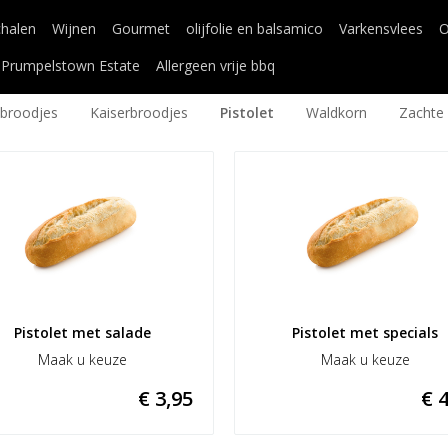
chalen
Wijnen
Gourmet
olijfolie en balsamico
Varkensvlees
O
Prumpelstown Estate
Allergeen vrije bbq
broodjes
Kaiserbroodjes
Pistolet
Waldkorn
Zachte
Pistolet met salade
Pistolet met specials
Maak u keuze
Maak u keuze
€ 3,95
€ 4