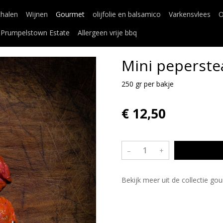
chalen
Wijnen
Gourmet
olijfolie en balsamico
Varkensvlees
O
Prumpelstown Estate
Allergeen vrije bbq
Mini peperst
250 gr per bakje
€ 12,50
–
+
Bekijk meer uit de collectie g