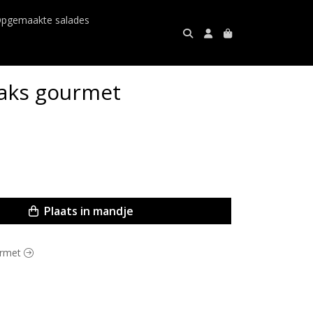
pgemaakte salades
eaks gourmet
Plaats in mandje
ourmet