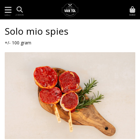
MAND
ZOEKEN
MENU
Solo mio spies
+/- 100 gram