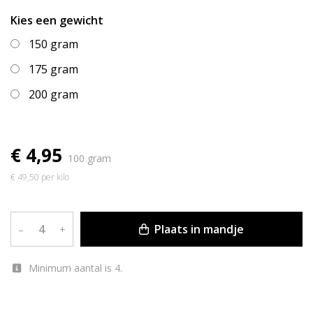
Kies een gewicht
150 gram
175 gram
200 gram
€ 4,95
100 gram
€ 49,50 per kilo
Plaats in mandje
–
+
Minimum aantal is 4.