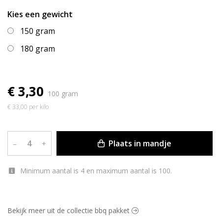
Kies een gewicht
150 gram
180 gram
€ 3,30
100 gram
€ 33,00 per kilo
Plaats in mandje
–
+
Minimum aantal is 4 en maximum aantal is 100.
Bekijk meer uit de collectie bbq pakket