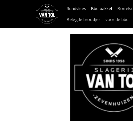
Rundvlees
Bbq pakket
Borrels
Belegde broodjes
voor de bbq