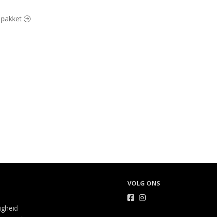
q pakket
VOLG ONS
ligheid