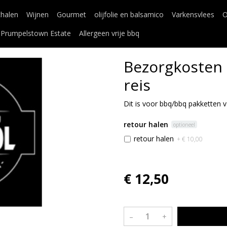
chalen
Wijnen
Gourmet
olijfolie en balsamico
Varkensvlees
O
Prumpelstown Estate
Allergeen vrije bbq
Bezorgkosten 
reis
Dit is voor bbq/bbq pakketten 
retour halen
optioneel
retour halen
+ € 10,00
€ 12,50
–
+