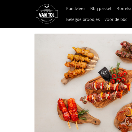
Rundvlees
Bbq pakket
Borrels
Belegde broodjes
voor de bbq