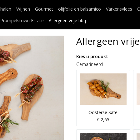
chalen
Wijnen
Gourmet
olijfolie en balsamico
Varkensvlees
O
Prumpelstown Estate
Allergeen vrije bbq
Allergeen vri
Kies u produkt
Gemarineerd
Oosterse Sate
€ 2,65