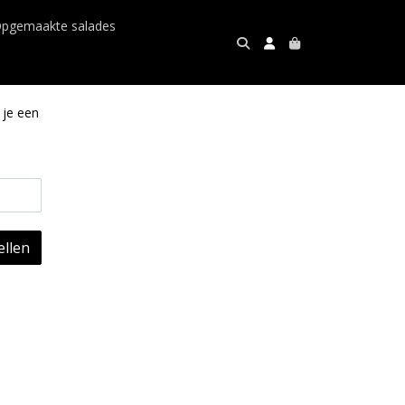
pgemaakte salades
 je een
llen