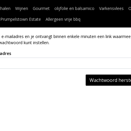
chalen
Wijnen
Gourmet
olijfolie en balsamico
Varkensvlees
O
Prumpelstown Estate
Allergeen vrije bbq
e e-mailadres en je ontvangt binnen enkele minuten een link waarmee
wachtwoord kunt instellen.
adres
Wachtwoord herste