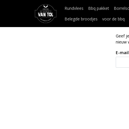
Rundvlees
Bbq pakket
Borrels
Belegde broodjes
voor de bbq
Geef j
nieuw 
E-mail