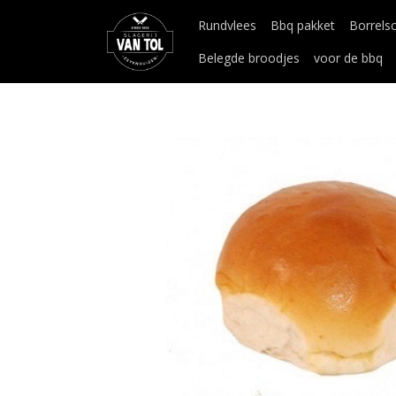
Rundvlees
Bbq pakket
Borrels
Belegde broodjes
voor de bbq