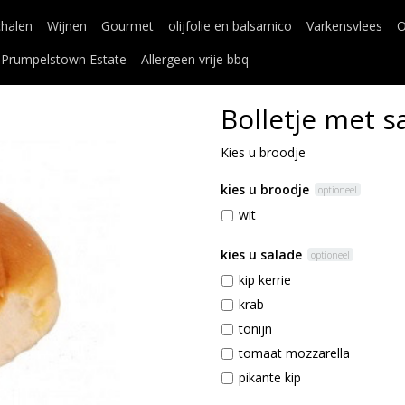
chalen
Wijnen
Gourmet
olijfolie en balsamico
Varkensvlees
O
Prumpelstown Estate
Allergeen vrije bbq
Bolletje met s
Kies u broodje
kies u broodje
optioneel
wit
kies u salade
optioneel
kip kerrie
krab
tonijn
tomaat mozzarella
pikante kip