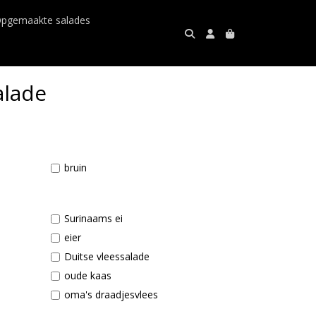
pgemaakte salades
alade
bruin
Surinaams ei
eier
Duitse vleessalade
oude kaas
oma's draadjesvlees