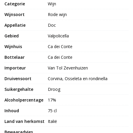
Categorie
Wijn
Wijnsoort
Rode wijn
Appellatie
Doc
Gebied
Valpolicella
Wijnhuis
Ca dei Conte
Bottelaar
Ca dei Conte
Importeur
Van Tol Zevenhuizen
Druivensoort
Corvina, Osseleta en rondinella
Suikergehalte
Droog
Alcoholpercentage
17%
Inhoud
75 cl
Land van herkomst
Italië
Bewaaradvies