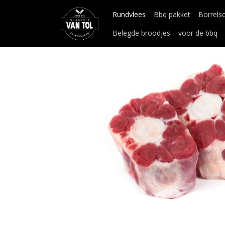
Rundvlees
Bbq pakket
Borrels
Belegde broodjes
voor de bbq