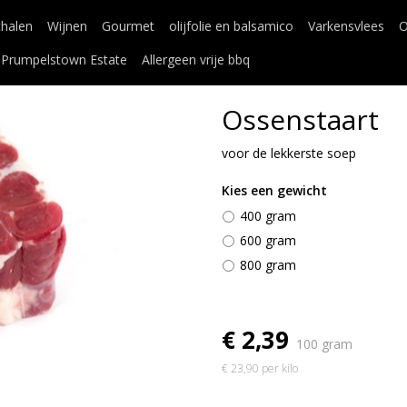
chalen
Wijnen
Gourmet
olijfolie en balsamico
Varkensvlees
O
Prumpelstown Estate
Allergeen vrije bbq
Ossenstaart
voor de lekkerste soep
Kies een gewicht
400 gram
600 gram
800 gram
€ 2,39
100 gram
€ 23,90 per kilo