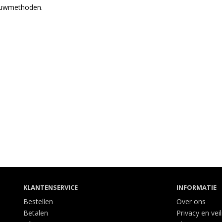
bouwmethoden.
KLANTENSERVICE
INFORMATIE
Bestellen
Over ons
Betalen
Privacy en vei