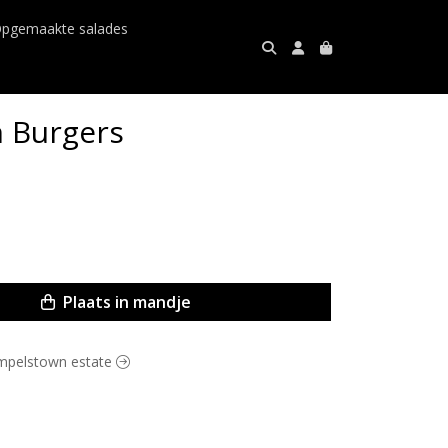
pgemaakte salades
 Burgers
Plaats in mandje
rumpelstown estate