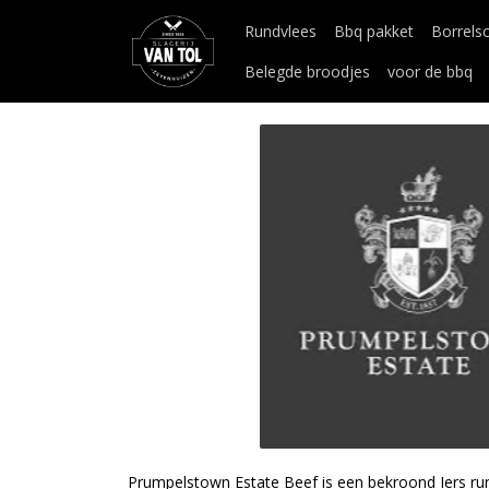
Rundvlees
Bbq pakket
Borrels
Belegde broodjes
voor de bbq
Prumpelstown Estate Beef is een bekroond Iers r