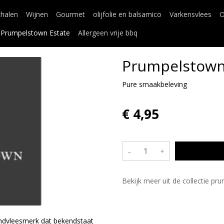
chalen
Wijnen
Gourmet
olijfolie en balsamico
Varkensvlees
O
Prumpelstown Estate
Allergeen vrije bbq
Prumpelstown
Pure smaakbeleving
€ 4,95
–
+
Bekijk meer uit de collectie p
undvleesmerk dat bekendstaat