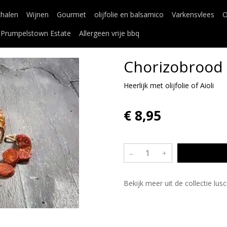
chalen
Wijnen
Gourmet
olijfolie en balsamico
Varkensvlees
O
Prumpelstown Estate
Allergeen vrije bbq
Chorizobrood
Heerlijk met olijfolie of Aioli
€ 8,95
–
+
Bekijk meer uit de collectie lu