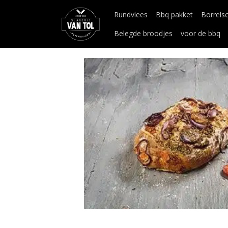
Rundvlees
Bbq pakket
Borrels
Belegde broodjes
voor de bbq