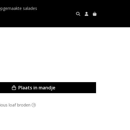
pgemaakte salades
Plaats in mandje
scious loaf broden